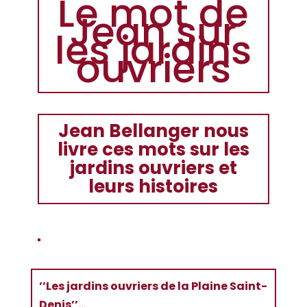
Le mot de
Jean sur
les jardins
ouvriers
Jean Bellanger nous
livre ces mots sur les
jardins ouvriers et
leurs histoires
’’Les jardins ouvriers de la Plaine Saint-
Denis’’…