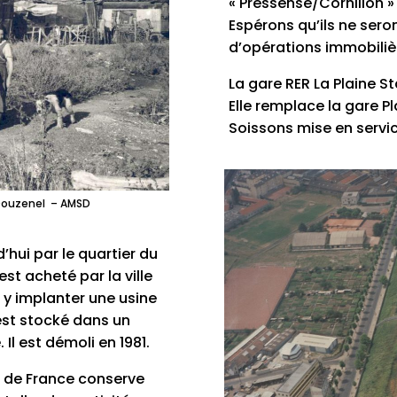
« Préssensé/Cornillon »
Espérons qu’ils ne seron
d’opérations immobilièr
La gare RER La Plaine S
Elle remplace la gare P
Soissons mise en servic
. Douzenel – AMSD
’hui par le quartier du
st acheté par la ville
r y implanter une usine
 est stocké dans un
Il est démoli en 1981.
z de France conserve