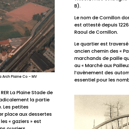
B).
Le nom de Cornillon don
est attesté depuis 1226
Raoul de Cornillon.
Le quartier est traversé
ancien chemin des « Pai
marchands de paille qui
au « Marché aux Pailleu
l’avènement des automob
a Arch Plaine Co – MV
essentiel pour les nomb
RER La Plaine Stade de
adicalement la partie
. Les petites
er place aux dessertes
es « gaziers » est
ns ouvriers.