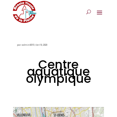
par
admin6015
|
Oct 19, 2020
Centre
aquatique
olympique