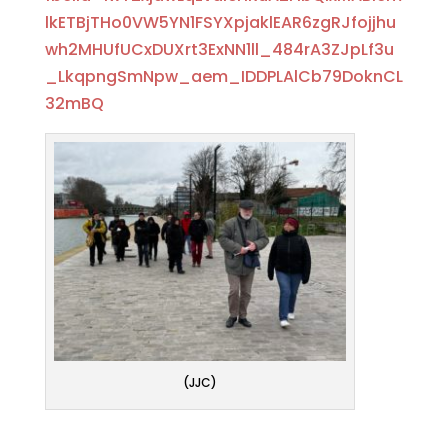
lkETBjTHo0VW5YN1FSYXpjaklEAR6zgRJfojjhu
wh2MHUfUCxDUXrt3ExNN1ll_484rA3ZJpLf3u
_LkqpngSmNpw_aem_IDDPLAlCb79DoknCL
32mBQ
(JJC)