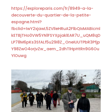
https://exploreparis.com/fr/8949-a-la-
decouverte-du-quartier-de-la-petite-
espagne.html?
fbclid=IwY2xjawL5ZVlleHRuA2FlbQIxMABicml
kETBjTHo0VW5YN1FSYXpjaklEAR7U_uQM8qD
LP78M6pKs3SfALf5u29I8Z_OneIUUTPbR3Pfjp
Y98ZwO4orjvZw_aem_2dhTlHpHtRn9G6Ou
YlOuwg